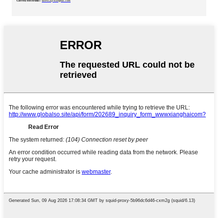
Correu electrònic:
sales12@xianghai.com