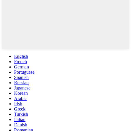
English
French
German
Portuguese
Spanish
Russian
Japanese
Korean
Arabic
Irish
Greek
Turkish
Italian
Danish
Romanian