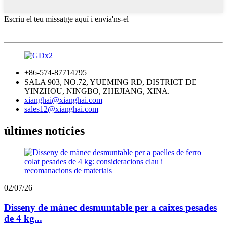
Escriu el teu missatge aquí i envia'ns-el
+86-574-87714795
SALA 903, NO.72, YUEMING RD, DISTRICT DE
YINZHOU, NINGBO, ZHEJIANG, XINA.
xianghai@xianghai.com
sales12@xianghai.com
últimes notícies
02/07/26
Disseny de mànec desmuntable per a caixes pesades
de 4 kg...