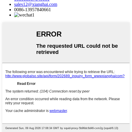
sales12@xianghai.com
0086-13957840661