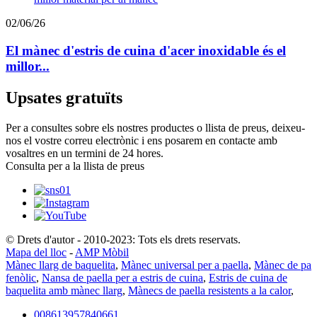
02/06/26
El mànec d'estris de cuina d'acer inoxidable és el
millor...
Upsates gratuïts
Per a consultes sobre els nostres productes o llista de preus, deixeu-
nos el vostre correu electrònic i ens posarem en contacte amb
vosaltres en un termini de 24 hores.
Consulta per a la llista de preus
© Drets d'autor - 2010-2023: Tots els drets reservats.
Mapa del lloc
-
AMP Mòbil
Mànec llarg de baquelita
,
Mànec universal per a paella
,
Mànec de pa
fenòlic
,
Nansa de paella per a estris de cuina
,
Estris de cuina de
baquelita amb mànec llarg
,
Mànecs de paella resistents a la calor
,
008613957840661