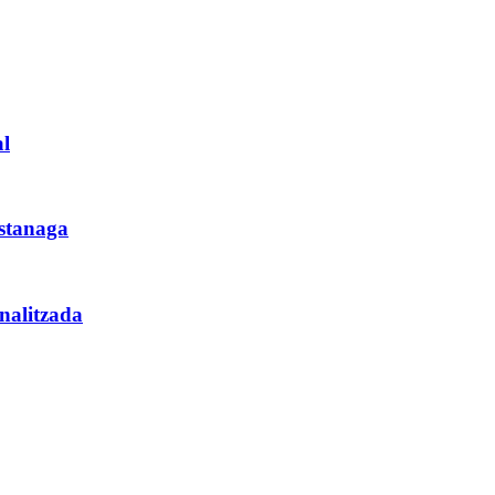
al
astanaga
nalitzada