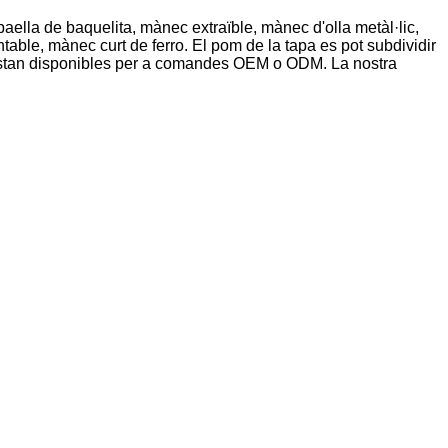
aella de baquelita, mànec extraïble, mànec d'olla metàl·lic,
table, mànec curt de ferro. El pom de la tapa es pot subdividir
 estan disponibles per a comandes OEM o ODM. La nostra