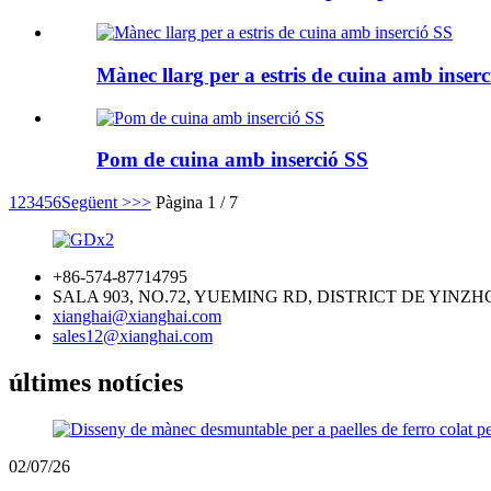
Mànec llarg per a estris de cuina amb inser
Pom de cuina amb inserció SS
1
2
3
4
5
6
Següent >
>>
Pàgina 1 / 7
+86-574-87714795
SALA 903, NO.72, YUEMING RD, DISTRICT DE YINZH
xianghai@xianghai.com
sales12@xianghai.com
últimes notícies
02/07/26