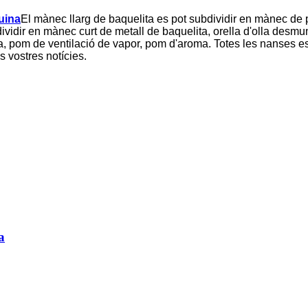
uina
El mànec llarg de baquelita es pot subdividir en mànec de p
vidir en mànec curt de metall de baquelita, orella d'olla desmun
a, pom de ventilació de vapor, pom d'aroma. Totes les nanses
s vostres notícies.
a