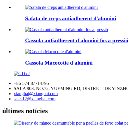
Safata de creps antiadherent d'alumini
Cassola antiadherent d'alumini fos a pressi
Cassola Macocotte d'alumini
+86-574-87714795
SALA 903, NO.72, YUEMING RD, DISTRICT DE YINZH
xianghai@xianghai.com
sales12@xianghai.com
últimes notícies