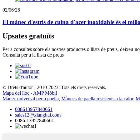
02/06/26
El mànec d'estris de cuina d'acer inoxidable és el millor
Upsates gratuïts
Per a consultes sobre els nostres productes o llista de preus, deixeu-n
Consulta per a la llista de preus
© Drets d'autor - 2010-2023: Tots els drets reservats.
Mapa del lloc
-
AMP Mòbil
Mànec universal per a paella
,
Mànecs de paella resistents a la calor
,
Mà
008613957840661
sales12@xianghai.com
0086-13957840661