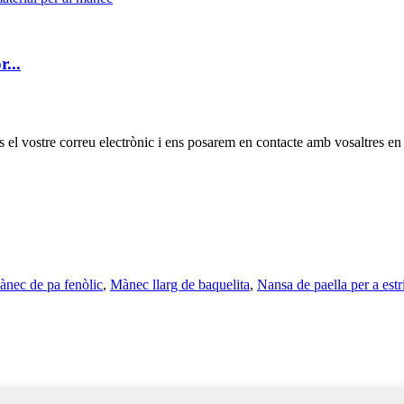
...
os el vostre correu electrònic i ens posarem en contacte amb vosaltres en
nec de pa fenòlic
,
Mànec llarg de baquelita
,
Nansa de paella per a estr