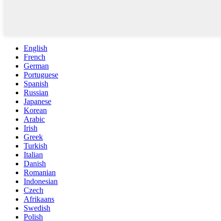
English
French
German
Portuguese
Spanish
Russian
Japanese
Korean
Arabic
Irish
Greek
Turkish
Italian
Danish
Romanian
Indonesian
Czech
Afrikaans
Swedish
Polish