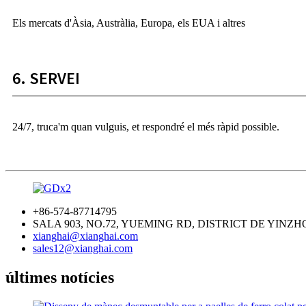
Els mercats d'Àsia, Austràlia, Europa, els EUA i altres
6. SERVEI
24/7, truca'm quan vulguis, et respondré el més ràpid possible.
+86-574-87714795
SALA 903, NO.72, YUEMING RD, DISTRICT DE YINZH
xianghai@xianghai.com
sales12@xianghai.com
últimes notícies