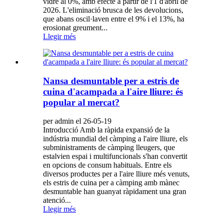
vidre al 0%, amb efecte a partir de l'1 d'abril de
2026. L'eliminació brusca de les devolucions,
que abans oscil·laven entre el 9% i el 13%, ha
erosionat greument...
Llegir més
Nansa desmuntable per a estris de
cuina d'acampada a l'aire lliure: és
popular al mercat?
per admin el 26-05-19
Introducció Amb la ràpida expansió de la
indústria mundial del càmping a l'aire lliure, els
subministraments de càmping lleugers, que
estalvien espai i multifuncionals s'han convertit
en opcions de consum habituals. Entre els
diversos productes per a l'aire lliure més venuts,
els estris de cuina per a càmping amb mànec
desmuntable han guanyat ràpidament una gran
atenció...
Llegir més