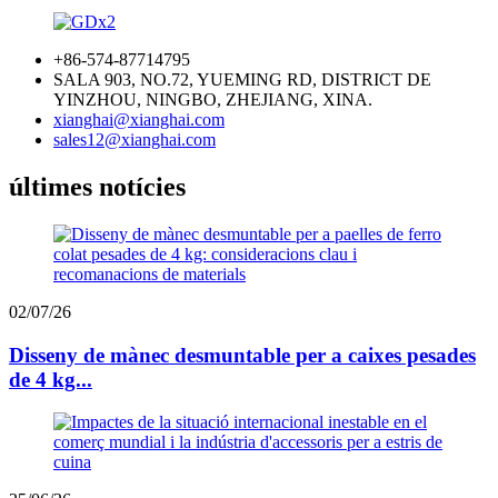
+86-574-87714795
SALA 903, NO.72, YUEMING RD, DISTRICT DE
YINZHOU, NINGBO, ZHEJIANG, XINA.
xianghai@xianghai.com
sales12@xianghai.com
últimes notícies
02/07/26
Disseny de mànec desmuntable per a caixes pesades
de 4 kg...