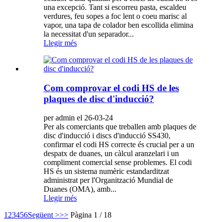
una excepció. Tant si escorreu pasta, escaldeu
verdures, feu sopes a foc lent o coeu marisc al
vapor, una tapa de colador ben escollida elimina
la necessitat d'un separador...
Llegir més
Com comprovar el codi HS de les
plaques de disc d'inducció?
per admin el 26-03-24
Per als comerciants que treballen amb plaques de
disc d'inducció i discs d'inducció SS430,
confirmar el codi HS correcte és crucial per a un
despatx de duanes, un càlcul aranzelari i un
compliment comercial sense problemes. El codi
HS és un sistema numèric estandarditzat
administrat per l'Organització Mundial de
Duanes (OMA), amb...
Llegir més
1
2
3
4
5
6
Següent >
>>
Pàgina 1 / 18