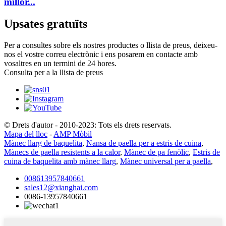
millor...
Upsates gratuïts
Per a consultes sobre els nostres productes o llista de preus, deixeu-
nos el vostre correu electrònic i ens posarem en contacte amb
vosaltres en un termini de 24 hores.
Consulta per a la llista de preus
© Drets d'autor - 2010-2023: Tots els drets reservats.
Mapa del lloc
-
AMP Mòbil
Mànec llarg de baquelita
,
Nansa de paella per a estris de cuina
,
Mànecs de paella resistents a la calor
,
Mànec de pa fenòlic
,
Estris de
cuina de baquelita amb mànec llarg
,
Mànec universal per a paella
,
008613957840661
sales12@xianghai.com
0086-13957840661