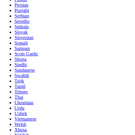
Persian
Punjabi
Serbian
Sesotho
Sinhala
Slovak
Slovenian
Somali
Samoan
Scots Gaelic
Shona
Sindhi
Sundanese
Swahili
Tajik
Tamil
Telugu
Thai
Ukrainian
Urdu
Uzbek
Vietnamese
Welsh
Xhosa