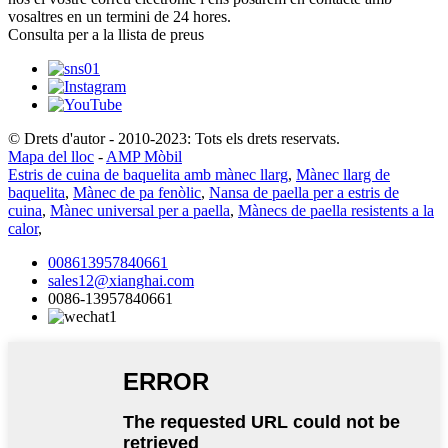
vosaltres en un termini de 24 hores.
Consulta per a la llista de preus
© Drets d'autor - 2010-2023: Tots els drets reservats.
Mapa del lloc
-
AMP Mòbil
Estris de cuina de baquelita amb mànec llarg
,
Mànec llarg de
baquelita
,
Mànec de pa fenòlic
,
Nansa de paella per a estris de
cuina
,
Mànec universal per a paella
,
Mànecs de paella resistents a la
calor
,
008613957840661
sales12@xianghai.com
0086-13957840661