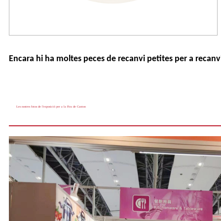
Encara hi ha moltes peces de recanvi petites per a recanv
Les nostres fotos de l'exposició per a la Fira de Canton