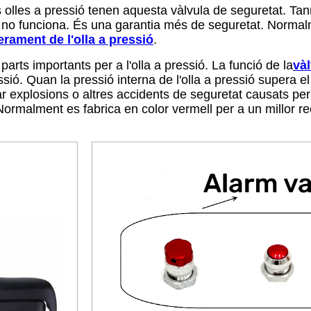
es olles a pressió tenen aquesta vàlvula de seguretat. Ta
 o no funciona. És una garantia més de seguretat. Normal
berament de l'olla a pressió
.
arts importants per a l'olla a pressió. La funció de la
vàl
essió. Quan la pressió interna de l'olla a pressió supera e
tar explosions o altres accidents de seguretat causats pe
s. Normalment es fabrica en color vermell per a un millor 