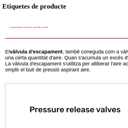
Etiquetes de producte
Grup principal de recanvis de tapa d'olla a pressió
El
vàlvula d'escapament
, també coneguda com a vàlvul
una certa quantitat d'aire. Quan s'acumula un excés d'a
La vàlvula d'escapament s'utilitza per alliberar l'air
omplir el buit de pressió aspirant aire.