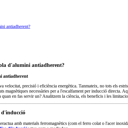
ini antiadherent?
ola d'alumini antiadherent?
ni antiadherent
 velocitat, precisió i eficiència energètica. Tanmateix, no tots els est
tats magnètiques necessàries per a l'escalfament per inducció directa. Aqu
quan en fas servir un? Analitzem la ciència, els beneficis i les limitacio
c d'inducció
actua amb materials ferromagnètics (com el ferro colat o l'acer inoxidab