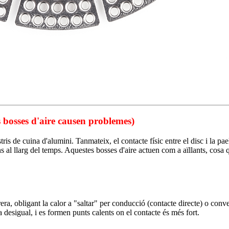
es bosses d'aire causen problemes)
 estris de cuina d'alumini. Tanmateix, el contacte físic entre el disc i la 
s al llarg del temps. Aquestes bosses d'aire actuen com a aïllants, cosa q
rrera, obligant la calor a "saltar" per conducció (contacte directe) o conv
a desigual, i es formen punts calents on el contacte és més fort.