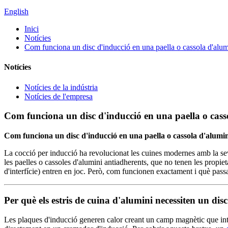
English
Inici
Notícies
Com funciona un disc d'inducció en una paella o cassola d'alum
Notícies
Notícies de la indústria
Notícies de l'empresa
Com funciona un disc d'inducció en una paella o cass
Com funciona un disc d'inducció en una paella o cassola d'alumi
La cocció per inducció ha revolucionat les cuines modernes amb la seva
les paelles o cassoles d'alumini antiadherents, que no tenen les propie
d'interfície) entren en joc. Però, com funcionen exactament i què passa 
Per què els estris de cuina d'alumini necessiten un dis
Les plaques d'inducció generen calor creant un camp magnètic que inter