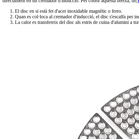
directament en un cremador d'inducció. Per cobrir aquesta bretxa, un
El disc en si està fet d'acer inoxidable magnètic o ferro.
Quan es col·loca al cremador d'inducció, el disc s'escalfa per i
La calor es transfereix del disc als estris de cuina d'alumini a t