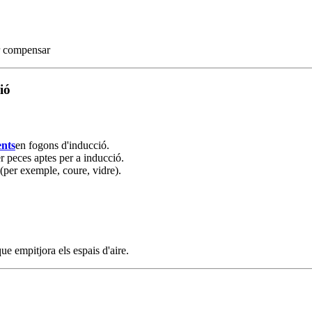
er compensar
ió
ents
en fogons d'inducció.
er peces aptes per a inducció.
(per exemple, coure, vidre).
e empitjora els espais d'aire.