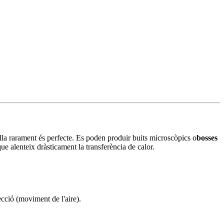
paella rarament és perfecte. Es poden produir buits microscòpics o
bosses
ue alenteix dràsticament la transferència de calor.
ecció (moviment de l'aire).