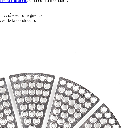
disc d'inducció
actua com a mediador:
nducció electromagnètica.
ravés de la conducció.