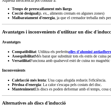
Aquesta ineficiència pot conduir a:
Temps de preescalfament més llargs
Cocció desigual
(p. ex., aliments cremats en algunes zones)
Malbaratament d'energia
, ja que el cremador treballa més p
Avantatges i inconvenients d'utilitzar un disc d'inducc
Avantatges
Compatibilitat
: Utilitza els preferits
olles d'alumini antiadher
Assequibilitat
Més barat que substituir tots els estris de cuina p
Versatilitat
Funciona amb qualsevol estri de cuina no magnètic 
Inconvenients
Calefacció més lenta
: Una capa afegida redueix l'eficiència.
Pèrdua d'energia
: La calor s'escapa pels costats del disc.
Manteniment
Els discs es poden deformar amb el temps, cosa qu
Alternatives als discs d'inducció