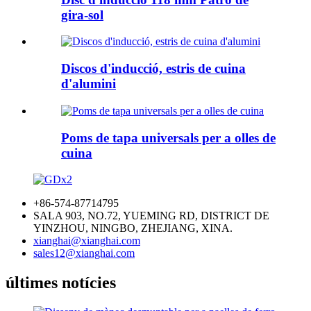
gira-sol
Discos d'inducció, estris de cuina
d'alumini
Poms de tapa universals per a olles de
cuina
+86-574-87714795
SALA 903, NO.72, YUEMING RD, DISTRICT DE
YINZHOU, NINGBO, ZHEJIANG, XINA.
xianghai@xianghai.com
sales12@xianghai.com
últimes notícies