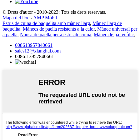
© Drets d'autor - 2010-2023: Tots els drets reservats.
Mapa del lloc
-
AMP Mòbil
Estris de cuina de baquelita amb mànec llarg
,
Mànec llarg de
baquelita
,
Mànecs de paella resistents a la calor
,
Mànec universal per
a paella
,
Nansa de paella per a estris de cuina
,
Mànec de pa fenòlic
,
008613957840661
sales12@xianghai.com
0086-13957840661