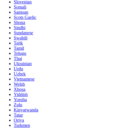
Slovenian
Somali
Samoan
Scots Gaelic
Shona
Sindhi
Sundanese
Swahili
Tajik
Tamil
Telugu
Thai
Ukrainian
Urdu
Uzbek
Vietnamese
Welsh
Xhosa
Yiddish
Yoruba
Zulu
Kinyarwanda
Tatar
Oriya
Turkmen